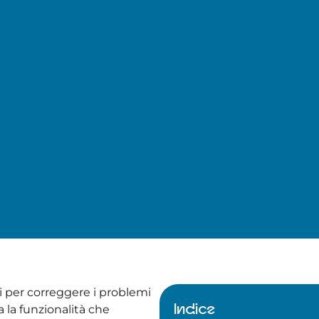
ci per correggere i problemi
Indice
 la funzionalità che