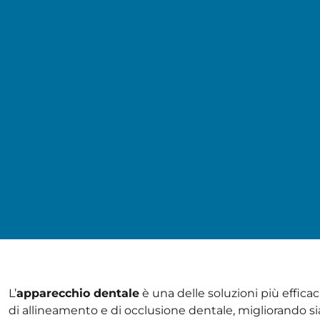
L’
apparecchio dentale
è una delle soluzioni più effica
di allineamento e di occlusione dentale, migliorando sia