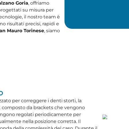
alzano Goria
, offriamo
progettati su misura per
ecnologie, il nostro team è
 risultati precisi, rapidi e
San Mauro Torinese
, siamo
o
ato per correggere i denti storti, la
. È composto da brackets che vengono
li vengono regolati periodicamente per
ualmente nella posizione corretta. Il
onda della complessità del caso. Durante il