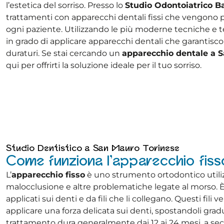
l’estetica del sorriso. Presso lo
Studio Odontoiatrico B
trattamenti con apparecchi dentali fissi che vengono 
ogni paziente. Utilizzando le più moderne tecniche e t
in grado di applicare apparecchi dentali che garantiscono
duraturi. Se stai cercando un
apparecchio dentale a 
qui per offrirti la soluzione ideale per il tuo sorriso.
Studio Dentistico a San Mauro Torinese
Come funziona l'apparecchio fiss
L’
apparecchio fisso
è uno strumento ortodontico utilizz
malocclusione e altre problematiche legate al morso
applicati sui denti e da fili che li collegano. Questi fi
applicare una forza delicata sui denti, spostandoli grad
trattamento dura generalmente dai 12 ai 24 mesi, a sec