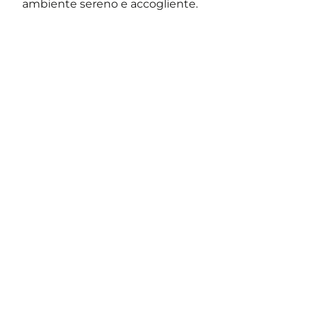
ambiente sereno e accogliente.
I membri del nostro Team